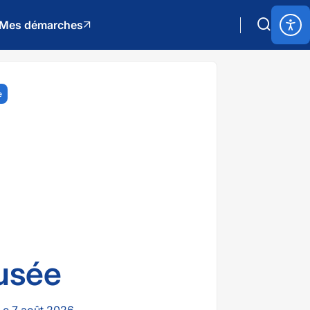
Mes démarches
e
usée
e 7 août 2026