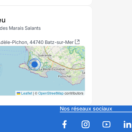
eu
des Marais Salants
Adèle-Pichon, 44740 Batz-sur-Mer
Leaflet
|
©
OpenStreetMap
contributors
Nos réseaux sociaux