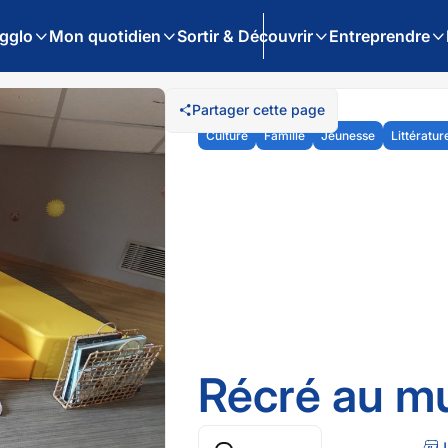
gglo
Mon quotidien
Sortir & Découvrir
Entreprendre
Partager cette page
Culture
Famille
Jeunesse
Littératur
Récré au m
L