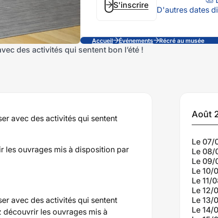
S'inscrire
D'autres dates di
Accueil
Événements
Récré au musée
c des activités qui sentent bon l’été !
Da
Août 
r avec des activités qui sentent
im
Le 07/
 les ouvrages mis à disposition par
Le 08/
à
Le 09/
Le 10/
Le 11/
ven
Le 12/
r avec des activités qui sentent
Le 13/
Le 14/
z découvrir les ouvrages mis à