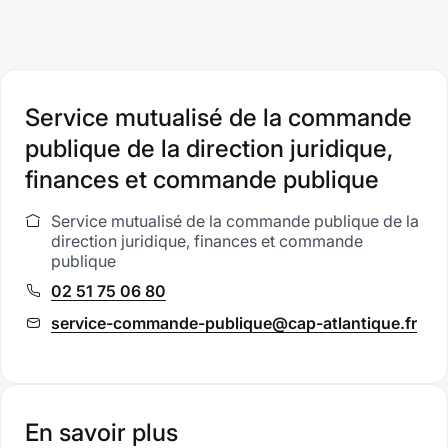
Service mutualisé de la commande
publique de la direction juridique,
finances et commande publique
Service mutualisé de la commande publique de la
Service
direction juridique, finances et commande
:
publique
02 51 75 06 80
Téléphone
:
service-commande-publique@cap-atlantique.fr
E
m
a
i
l
En savoir plus
: