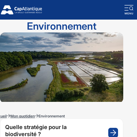
O
la
Environnement
n
m
ueil
Mon quotidien
Environnement
Pages
Quelle stratégie pour la
enfant
biodiversité ?
: