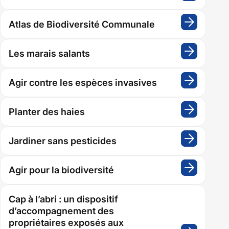
Quelle
de
stratégi
Atlas de Biodiversité Communale
:
la
pour
Atlas
la
page
de
Les marais salants
:
biodiver
Biodiver
Les
environnement
?
Commun
marais
Agir contre les espèces invasives
:
salants
Agir
contre
Planter des haies
:
les
Planter
espèce
des
Jardiner sans pesticides
:
invasiv
haies
Jardine
sans
Agir pour la biodiversité
:
pestici
Agir
pour
Cap à l’abri : un dispositif
la
d’accompagnement des
biodiver
propriétaires exposés aux