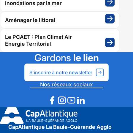
inondations par la mer
:
Cap
à
Aménager le littoral
:
l’abri
Aménag
:
le
Le PCAET : Plan Climat Air
un
littoral
Energie Territorial
:
disposit
Le
d’acco
Gardons
le lien
PCAET
des
:
propriét
S'inscrire à notre newsletter
Plan
exposé
Climat
aux
Nos réseaux sociaux
Air
inondat
Energie
par
Territori
la
mer
CapAtlantique La Baule-Guérande Agglo