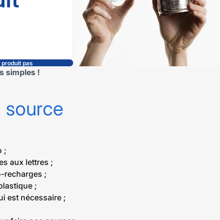
e produit pas
s simples !
a source
 ;
 aux lettres ;
o-recharges ;
plastique ;
i est nécessaire ;