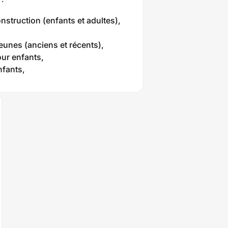
onstruction (enfants et adultes),
jeunes (anciens et récents),
our enfants,
nfants,