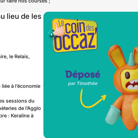
ur faire nos courses ;
 lieu de les
e, le Relais,
 liée à l’économie
tes sessions du
èteries de l’Agglo
bre : Keraline à