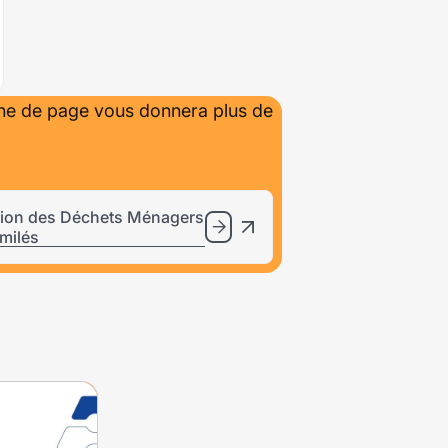
ine de page vous donnera plus de
tion des Déchets Ménagers
imilés