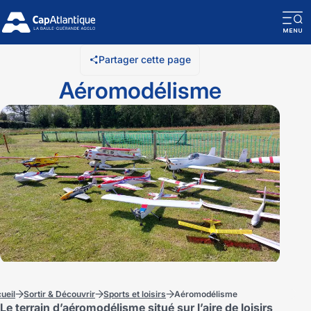
O
la
Partager cette page
n
Aéromodélisme
m
ueil
Sortir & Découvrir
Sports et loisirs
Aéromodélisme
Le terrain d’aéromodélisme situé sur l’aire de loisirs