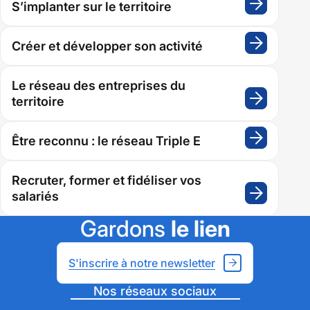
S’implanter sur le territoire
:
enfant
S’impla
sur
de
Créer et développer son activité
:
le
Créer
la
territoir
et
Le réseau des entreprises du
page
dévelop
territoire
:
son
Le
l’agglo
activité
réseau
Être reconnu : le réseau Triple E
:
au
des
Être
entrepr
service
reconn
Recruter, former et fidéliser vos
du
:
salariés
:
des
territoir
le
Recruter
Gardons
le lien
réseau
entreprises
former
Triple
et
E
S'inscrire à notre newsletter
fidéliser
vos
Nos réseaux sociaux
salariés