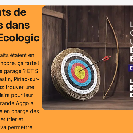
ts de
ts dans
Ecologic
aits étaient en
ncore, ça farte !
e garage ? ET SI
tin, Piriac-sur-
ez trouver une
isirs pour leur
érande Aggo a
e en charge des
et trier et
e va permettre