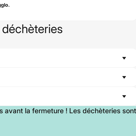
gglo.
 déchèteries
s avant la fermeture ! Les déchèteries sont