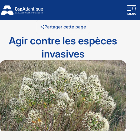
O
la
Partager cette page
n
Agir contre les espèces
m
invasives