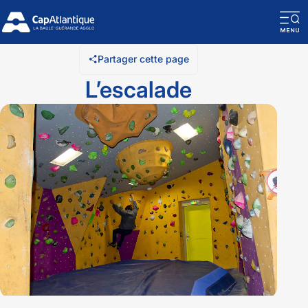
O
la
Partager cette page
n
L’escalade
m