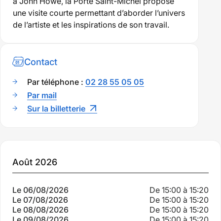
à John Howe, la Porte Saint-Michel propose
une visite courte permettant d’aborder l’univers
de l’artiste et les inspirations de son travail.
Contact
Par téléphone :
02 28 55 05 05
Par mail
Sur la billetterie
Dates
Août 2026
importantes
Le 06/08/2026
De 15:00 à 15:20
à
Le 07/08/2026
De 15:00 à 15:20
Le 08/08/2026
De 15:00 à 15:20
Le 09/08/2026
De 15:00 à 15:20