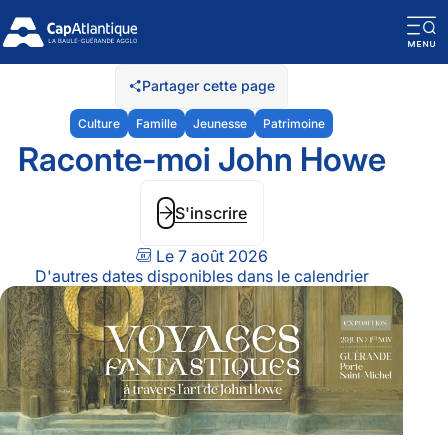
O
la
Partager cette page
n
Culture
Famille
Jeunesse
Patrimoine
m
Raconte-moi John Howe
S'inscrire
Le 7 août 2026
D'autres dates disponibles dans le calendrier