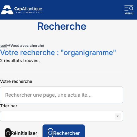
O
la
Recherche
n
m
ueil
Vous avez cherché
Votre recherche : "organigramme"
2 résultats trouvés.
Votre
Votre recherche
recherche
Trier
Trier par
par
Réinitialiser
Rechercher