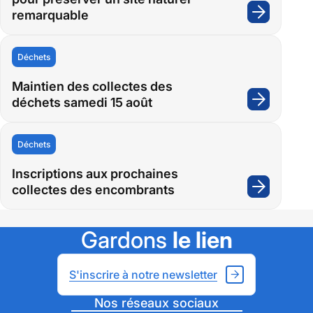
remarquable
:
Marong
:
Déchets
un
projet
Maintien des collectes des
déchets samedi 15 août
Natura
:
2000
Maintie
pour
des
Déchets
préserv
collecte
un
des
Inscriptions aux prochaines
site
collectes des encombrants
déchets
:
naturel
samedi
Inscript
remarqu
15
aux
Gardons
le lien
août
prochai
collecte
S'inscrire à notre newsletter
des
encomb
Nos réseaux sociaux