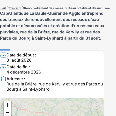
ueil
Travaux
Renouvellement des réseaux d’eau potable et d’eaux usées et c
CapAtlantique La Baule-Guérande Agglo entreprend
des travaux de renouvellement des réseaux d’eau
potable et d’eaux usées et création d’un réseau eaux
pluviales, rue de la Brière, rue de Kervily et rue des
Parcs du Bourg à Saint-Lyphard à partir du 31 août.
Détails
Date de début :
31 août 2026
du
Date de fin :
4 décembre 2026
travaux
Adresse :
en
Rue de la Brière, rue de Kervily et rue des Parcs du
Bourg à Saint-Lyphard
cours
+
−