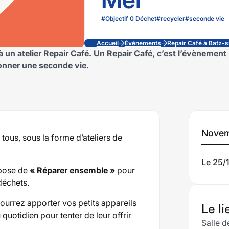
#
Objectif 0 Déchet
#
recycler
#
seconde vie
Accueil
Événements
Repair Café à Batz-
à un atelier Repair Café. Un Repair Café, c’est l’évènement
donner une seconde vie.
Da
Novem
tous, sous la forme d’ateliers de
im
Le 25/
pose de
« Réparer ensemble »
pour
à
déchets.
urrez apporter vos petits appareils
ven
Le li
quotidien pour tenter de leur offrir
Salle d