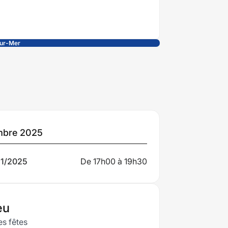
sur-Mer
tes
bre 2025
portantes
11/2025
De 17h00 à 19h30
ir
eu
es fêtes