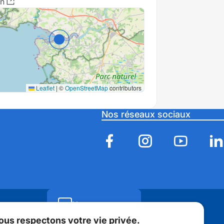
in
Leaflet
|
©
OpenStreetMap
contributors
Nos réseaux sociaux
Nous contacter
ous respectons votre vie privée.