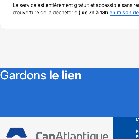
Le service est entièrement gratuit et accessible sans r
d’ouverture de la déchèterie
( de 7h à 13h
en raison de
Gardons
le lien
M
CapAtlantique La Baule-
Guérande Agglo
P
p
3 Avenue des Noëlles