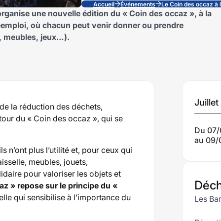
Accueil
Événements
Le Coin des occaz à 
rganise une nouvelle édition du « Coin des occaz », à la
réemploi, où chacun peut venir donner ou prendre
, meubles, jeux…).
Da
Juille
e la réduction des déchets,
our du « Coin des occaz », qui se
im
Du 07/
au 09/
à
 n’ont plus l’utilité et, pour ceux qui
aisselle, meubles, jouets,
ven
daire pour valoriser les objets et
Déch
az » repose sur le principe du «
le qui sensibilise à l’importance du
Les Ba