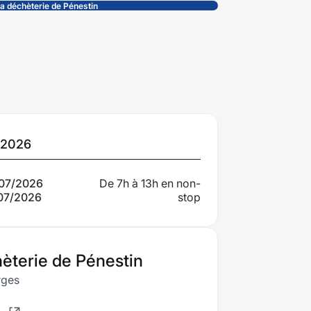
la déchèterie de Pénestin
tes
t 2026
portantes
07/2026
De 7h à 13h en non-
07/2026
stop
ir
èterie de Pénestin
rges