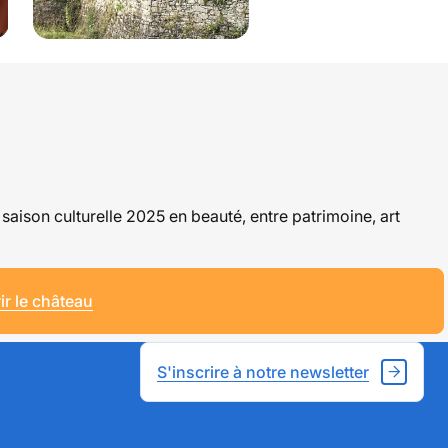
Sentinelles Du Ciel
@scenocosme
Calice @scenocosme
ison culturelle 2025 en beauté, entre patrimoine, art
r le château
S'inscrire à notre newsletter