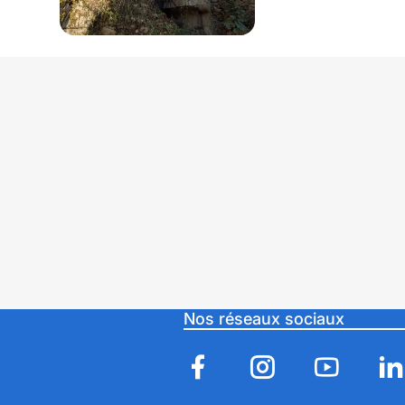
Calice @scenocosme
Nos réseaux sociaux