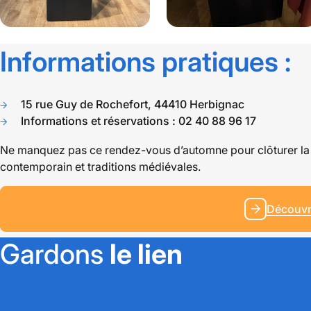
Informations pratiques :
Photofolium @scenocosme
Chlorotica mineralis
15 rue Guy de Rochefort, 44410 Herbignac
@scenocosme
Informations et réservations : 02 40 88 96 17
Ne manquez pas ce rendez-vous d’automne pour clôturer la sa
contemporain et traditions médiévales.
Découvri
Gardons
le lien