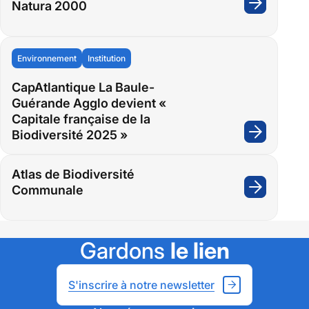
Natura 2000
:
Natura
2000
Environnement
Institution
CapAtlantique La Baule-
Guérande Agglo devient «
Capitale française de la
Biodiversité 2025 »
:
CapAtla
La
Atlas de Biodiversité
Baule-
Communale
:
Guéran
Atlas
Agglo
de
devient
Biodiver
Gardons
le lien
«
Commun
Capitale
S'inscrire à notre newsletter
françai
de