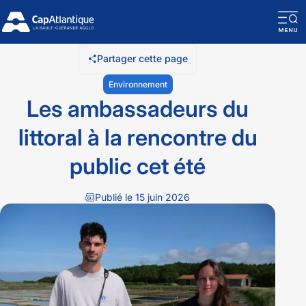
Acceptez les
Cookies publicitaires
pour afficher le contenu.
O
la
Partager cette page
n
Environnement
m
Les ambassadeurs du
littoral à la rencontre du
public cet été
Publié le 15 juin 2026