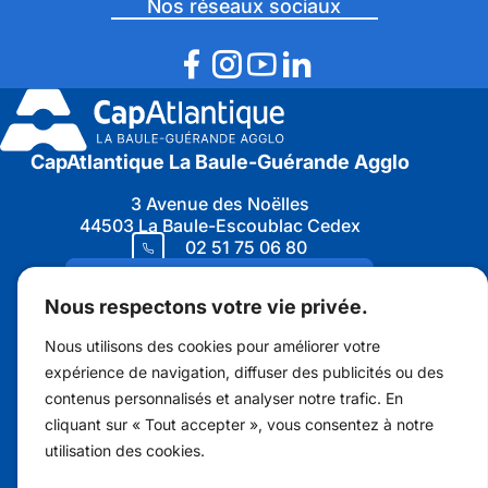
Nos réseaux sociaux
la
Biodiver
2025
»
CapAtlantique La Baule-Guérande Agglo
3 Avenue des Noëlles
44503 La Baule-Escoublac Cedex
02 51 75 06 80
Nous contacter
Nous respectons votre vie privée.
Nous utilisons des cookies pour améliorer votre
expérience de navigation, diffuser des publicités ou des
contenus personnalisés et analyser notre trafic. En
Marchés publics
cliquant sur « Tout accepter », vous consentez à notre
Protection des données personnelles
utilisation des cookies.
Recrutement