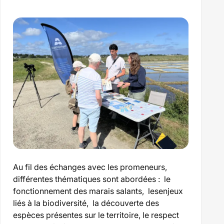
du
littoral
sur
le
terrain
Au fil des échanges avec les promeneurs,
différentes thématiques sont abordées : le
fonctionnement des marais salants, lesenjeux
liés à la biodiversité, la découverte des
espèces présentes sur le territoire,
le respect