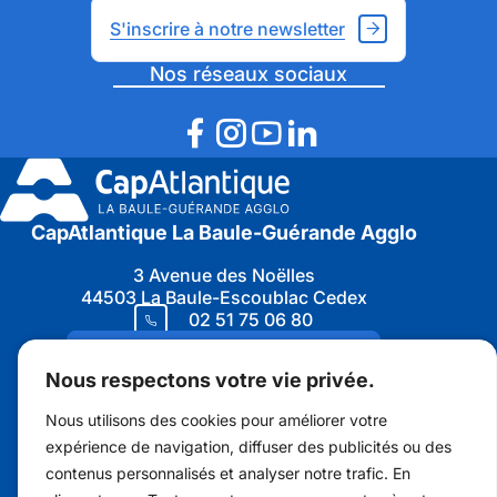
[Phase
de
1]
S'inscrire à notre newsletter
musiqu
:
Nos réseaux sociaux
démarr
du
chantie
CapAtlantique La Baule-Guérande Agglo
3 Avenue des Noëlles
44503 La Baule-Escoublac Cedex
02 51 75 06 80
Nous contacter
Nous respectons votre vie privée.
Nous utilisons des cookies pour améliorer votre
expérience de navigation, diffuser des publicités ou des
contenus personnalisés et analyser notre trafic. En
Marchés publics