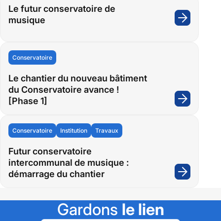
Le futur conservatoire de
musique
:
Le
futur
conserv
Conservatoire
de
Le chantier du nouveau bâtiment
musiqu
du Conservatoire avance !
[Phase 1]
:
Le
chantie
Conservatoire
Institution
Travaux
du
nouvea
Futur conservatoire
intercommunal de musique :
bâtimen
démarrage du chantier
du
:
Conserv
Futur
avance
conserv
Gardons
le lien
!
interco