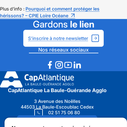
Plus d’info :
Pourquoi et comment protéger les
hérissons? – CPIE Loire Océane
Gardons
le lien
S'inscrire à notre newsletter
Nos réseaux sociaux
CapAtlantique La Baule-Guérande Agglo
3 Avenue des Noëlles
44503 La Baule-Escoublac Cedex
02 51 75 06 80
Nous contacter