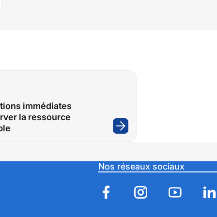
ctions immédiates
rver la ressource
ble
:
Des
restrictions
immédiates
Nos réseaux sociaux
pour
préserver
la
ressource