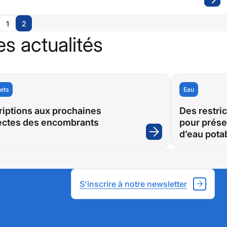
1
2
dente
es actualités
ets
Eau
riptions aux prochaines
Des restri
ectes des encombrants
pour prése
d’eau pota
:
Inscriptions
aux
prochaines
S'inscrire à notre newsletter
collectes
des
encombrants