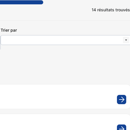
14 résultats trouvés
Trier
Trier par
par