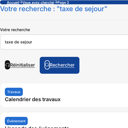
Accueil
Vous avez cherché
Page 2
Votre recherche : "taxe de sejour"
Votre
Votre recherche
recherche
Réinitialiser
Rechercher
Travaux
Calendrier des travaux
Événement